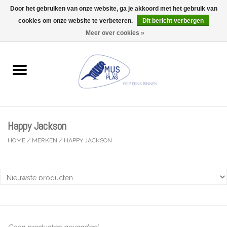
Door het gebruiken van onze website, ga je akkoord met het gebruik van
Wij zijn uitzonderlijk gesloten op Do 13/08
cookies om onze website te verbeteren.
Dit bericht verbergen
0 Artikelen - €0,00
Meer over cookies »
Home
Wenskaarten
Accessoires
Happy Jackson
Lifestyle
HOME
/
MERKEN
/
HAPPY JACKSON
Kleine gelukjes
Troost
Thema
Geen producten gevonden!...