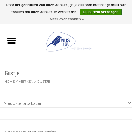
Door het gebruiken van onze website, ga je akkoord met het gebruik van
Wij zijn uitzonderlijk gesloten op Do 13/08
cookies om onze website te verbeteren.
Dit bericht verbergen
0 Artikelen - €0,00
Meer over cookies »
Home
Wenskaarten
Accessoires
Gustje
Lifestyle
HOME
/
MERKEN
/
GUSTJE
Kleine gelukjes
Troost
Thema
Geen producten gevonden!...