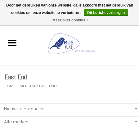
Door het gebruiken van onze website, ga je akkoord met het gebruik van
Wij zijn uitzonderlijk gesloten op Do 06/08 en Do 13/08
cookies om onze website te verbeteren.
Dit bericht verbergen
0 Artikelen - €0,00
Meer over cookies »
Home
Wenskaarten
Accessoires
East End
Lifestyle
HOME
/
MERKEN
/
EAST END
Kleine gelukjes
Troost
Thema