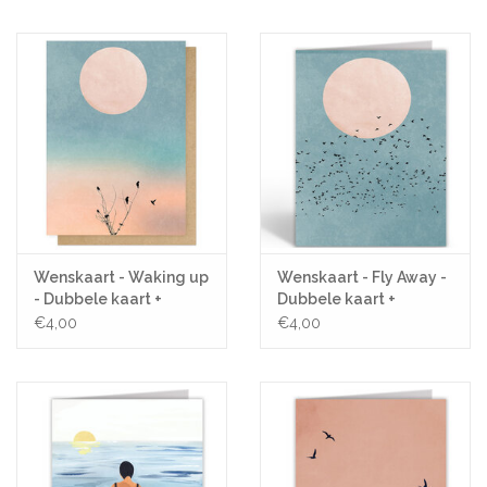
Pasen
Koopjes
Cadeaubonnen
Blog
Wenskaart - Waking up
Wenskaart - Fly Away -
- Dubbele kaart +
Dubbele kaart +
Envelop
Envelop
€4,00
€4,00