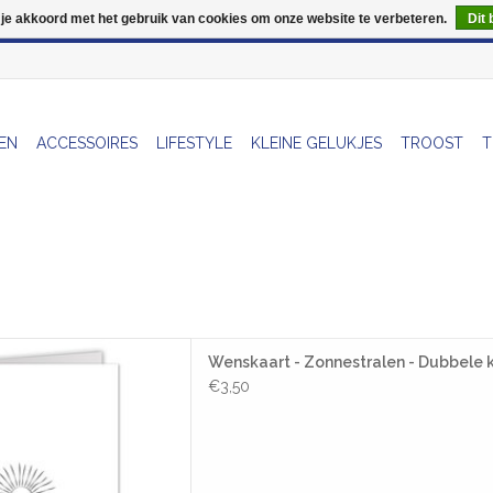
 je akkoord met het gebruik van cookies om onze website te verbeteren.
Dit 
Wij zijn uitzonderlijk gesloten op Do 06/08 en Do 13/08
EN
ACCESSOIRES
LIFESTYLE
KLEINE GELUKJES
TROOST
T
t - Zonnestralen - Dubbele
Wenskaart - Zonnestralen - Dubbele k
rt + Envelop
€3,50
AAN WINKELWAGEN