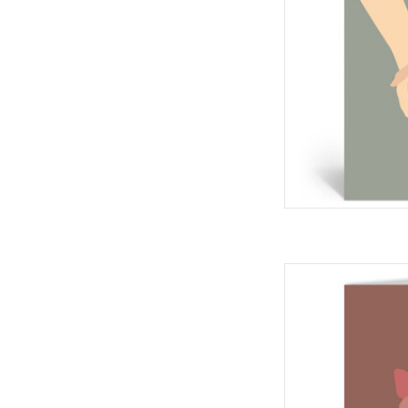
Deelneming Wenskaar
Dubbele 
TOEVOEGEN 