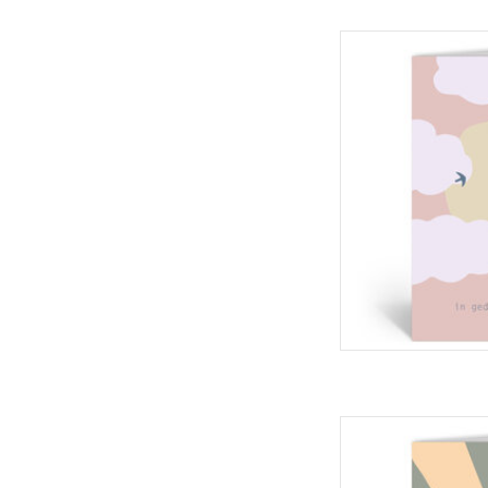
Deelneming Wenskaa
kaa
TOEVOEGEN 
Deelneming Wensk
Dubbele 
TOEVOEGEN 