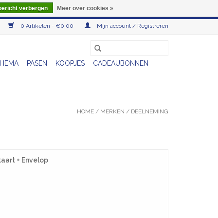
bericht verbergen
Meer over cookies »
0 Artikelen - €0,00
Mijn account / Registreren
HEMA
PASEN
KOOPJES
CADEAUBONNEN
HOME
/
MERKEN
/
DEELNEMING
aart + Envelop