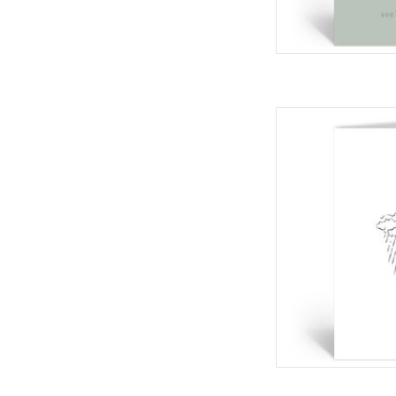
Deelneming Wenskaart
+
TOEVOEGEN 