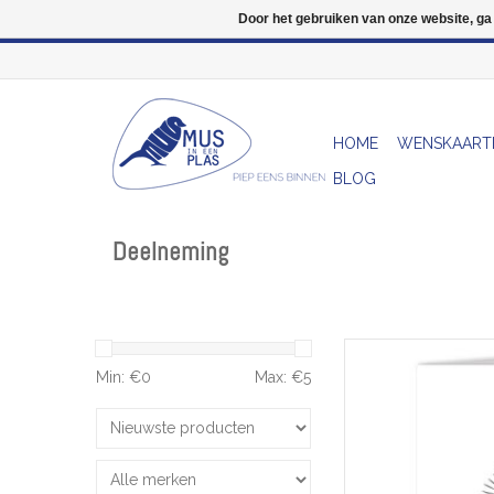
Door het gebruiken van onze website, ga
HOME
WENSKAART
BLOG
Deelneming
Deelneming Wenskaar
kaa
Min: €
0
Max: €
5
TOEVOEGEN 