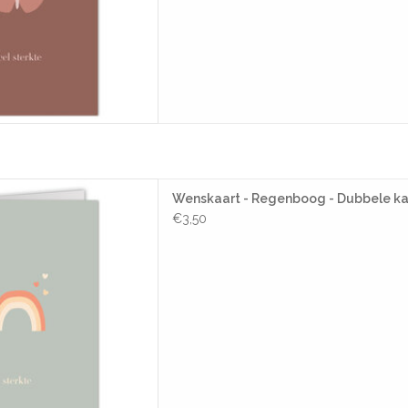
art - Regenboog - Dubbele
Wenskaart - Regenboog - Dubbele ka
rt + Envelop
€3,50
AAN WINKELWAGEN