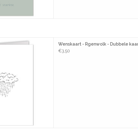
 - Rgenwolk - Dubbele kaart
Wenskaart - Rgenwolk - Dubbele kaar
 Envelop
€3,50
AAN WINKELWAGEN