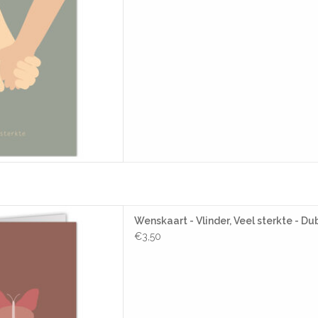
t - Vlinder, Veel sterkte -
Wenskaart - Vlinder, Veel sterkte - Du
kaart + Envelop
€3,50
AAN WINKELWAGEN