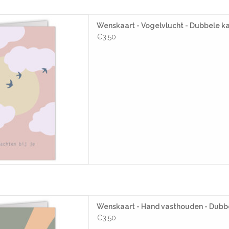
rt - Vogelvlucht - Dubbele
Wenskaart - Vogelvlucht - Dubbele ka
rt + Envelop
€3,50
AAN WINKELWAGEN
aart - Hand vasthouden -
Wenskaart - Hand vasthouden - Dubbe
kaart + Envelop
€3,50
AAN WINKELWAGEN