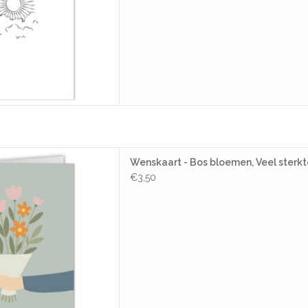
 - Bos bloemen, Veel sterkte
Wenskaart - Bos bloemen, Veel sterkt
 kaart + Envelop
€3,50
AAN WINKELWAGEN