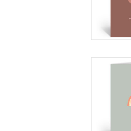
Deelneming Wenska
kaa
TOEVOEGEN 