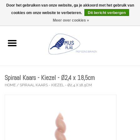
Door het gebruiken van onze website, ga je akkoord met het gebruik van
Wij zijn uitzonderlijk gesloten op Do 13/08
cookies om onze website te verbeteren.
Dit bericht verbergen
0 Artikelen - €0,00
Meer over cookies »
Home
Wenskaarten
Accessoires
Spiraal Kaars - Kiezel - Ø2,4 x 18,5cm
Lifestyle
HOME
/
SPIRAAL KAARS - KIEZEL - Ø2,4 X 18,5CM
Kleine gelukjes
Troost
Thema