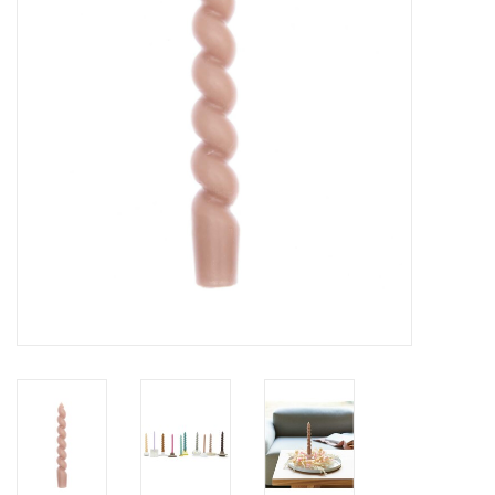
Pasen
Koopjes
Cadeaubonnen
Blog