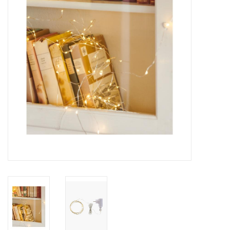
Pasen
Koopjes
Cadeaubonnen
Blog