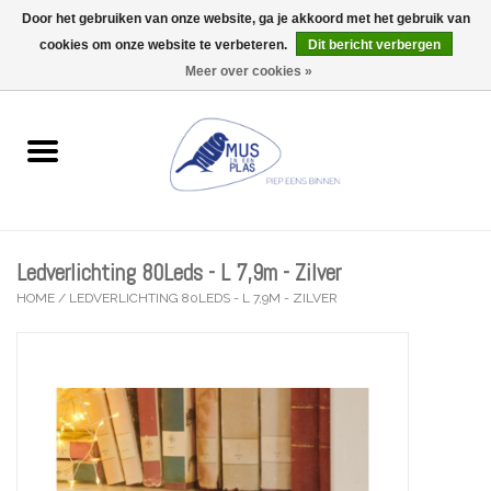
Door het gebruiken van onze website, ga je akkoord met het gebruik van
Wij zijn uitzonderlijk gesloten op Do 13/08
cookies om onze website te verbeteren.
Dit bericht verbergen
0 Artikelen - €0,00
Meer over cookies »
Home
Wenskaarten
Accessoires
Ledverlichting 80Leds - L 7,9m - Zilver
Lifestyle
HOME
/
LEDVERLICHTING 80LEDS - L 7,9M - ZILVER
Kleine gelukjes
Troost
Thema