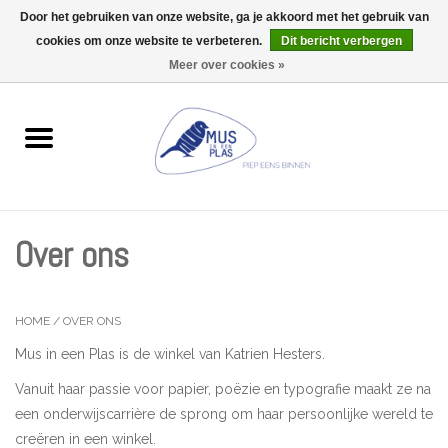
Door het gebruiken van onze website, ga je akkoord met het gebruik van
Wij zijn uitzonderlijk gesloten op Do 13/08
cookies om onze website te verbeteren.
Dit bericht verbergen
0 Artikelen - €0,00
Meer over cookies »
Home
Wenskaarten
Accessoires
Over ons
Lifestyle
Kleine gelukjes
HOME
/
OVER ONS
Mus in een Plas is de winkel van Katrien Hesters.
Troost
Vanuit haar passie voor papier, poëzie en typografie maakt ze na
een onderwijscarrière de sprong om haar persoonlijke wereld te
Thema
creëren in een winkel.