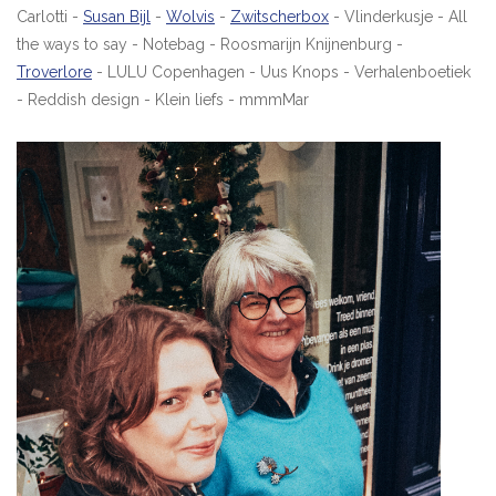
Carlotti -
Susan Bijl
-
Wolvis
-
Zwitscherbox
- Vlinderkusje - All
the ways to say - Notebag - Roosmarijn Knijnenburg -
Troverlore
- LULU Copenhagen - Uus Knops - Verhalenboetiek
- Reddish design - Klein liefs - mmmMar