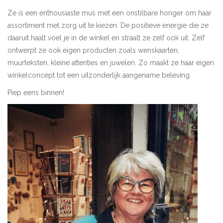
Ze is een enthousiaste mus met een onstilbare honger om haar
Pasen
assortiment met zorg uit te kiezen. De positieve energie die ze
daaruit haalt voel je in de winkel en straalt ze zelf ook uit. Zelf
Koopjes
ontwerpt ze ook eigen producten zoals wenskaarten,
muurteksten, kleine attenties en juwelen. Zo maakt ze haar eigen
winkelconcept tot een uitzonderlijk aangename beleving.
Cadeaubonnen
Piep eens binnen!
Blog