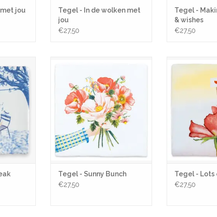
 met jou
Tegel - In de wolken met
Tegel - Mak
jou
& wishes
€27,50
€27,50
break
Een zonnige bos bloemen, om jou
Alle lief
in het zonnetje te zetten!
Jij bent mijn l
NKELWAGEN
TOEVOEGEN AAN WINKELWAGEN
TOEVOEGEN AA
reak
Tegel - Sunny Bunch
Tegel - Lots 
€27,50
€27,50