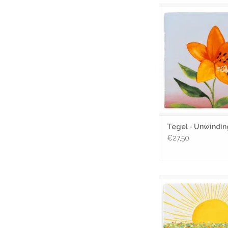
Tijd voor ontspannin
Geniet van het kalme g
omarmt.
TOEVOEGEN AAN WI
Tegel - Unwindin
€27,50
Tegel - The sun will s
TOEVOEGEN AAN WI