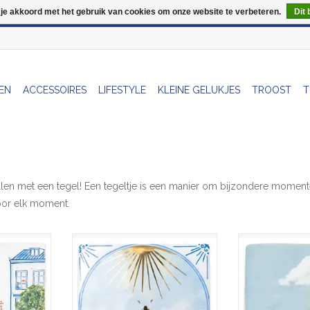
 je akkoord met het gebruik van cookies om onze website te verbeteren.
Dit 
Wij zijn uitzonderlijk gesloten op Do 13/08
EN
ACCESSOIRES
LIFESTYLE
KLEINE GELUKJES
TROOST
T
tellen met een tegel! Een tegeltje is een manier om bijzondere moment
voor elk moment.
am: fietsen
De warmte en het licht stralen
Tegel - 
 verwonderen
speciaal voor jou!
TOEVOEGEN AA
huizen en
TOEVOEGEN AAN WINKELWAGEN
e als je nog
t.