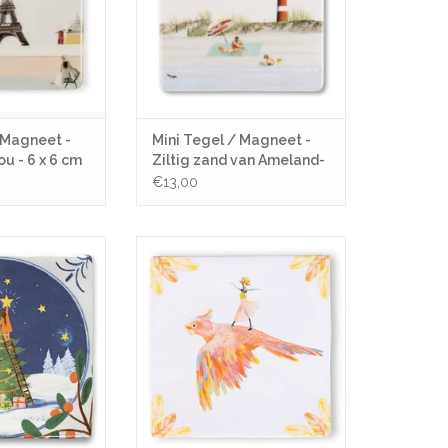
 Magneet -
Mini Tegel / Magneet -
you - 6 x 6 cm
Ziltig zand van Ameland-
5 x 5 cm
€13,00
ish for Christmas
Tegel - Paradijsvogel
N WINKELWAGEN
TOEVOEGEN AAN WINKELWAGEN