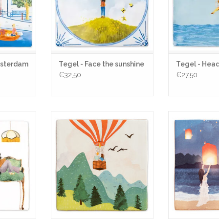
NKELWAGEN
Amsterdam
Tegel - Face the sunshine
Tegel - Hea
€32,50
€27,50
met jou
Tegel - In de wolken met jou
Tegel - Maki
wi
NKELWAGEN
TOEVOEGEN AAN WINKELWAGEN
TOEVOEGEN AA