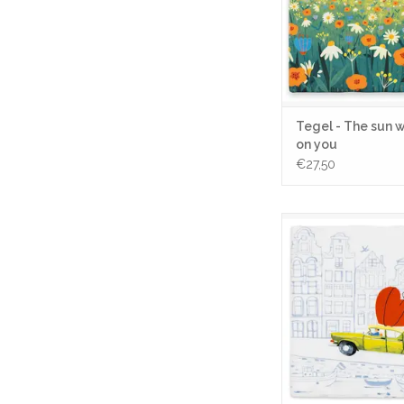
Tegel - The sun wi
on you
€27,50
Ik kom je liefde bre
onderweg!
TOEVOEGEN AAN WI