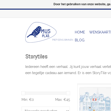
Door het gebruiken van onze website, ga
HOME
WENSKAART
BLOG
Storytiles
Iedereen heeft een verhaal. Jij kunt jouw verhaal ver
een tegeltje cadeau aan iemand. Er is een StoryTile 
Het leven in Amsterd
langs de grachten, je
over de prachtige 
Min: €
0
Max: €
45
natuurlijk 'n boottochtj
tijd over heb