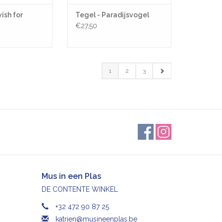
wish for
Tegel - Paradijsvogel
€27,50
1
2
3
Mus in een Plas
DE CONTENTE WINKEL
+32 472 90 87 25
katrien@musineenplas.be