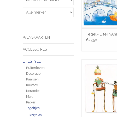
TOEVOEGEN AAN WI
Tegel - Life in 
WENSKAARTEN
€27,50
ACCESSOIRES
LIFESTYLE
Tegel - Bijpraten 
Buitenleven
TOEVOEGEN AAN WI
Decoratie
Kaarsen
Kawéco
Keramiek
Mok
Papier
Tegeltjes
Storytiles