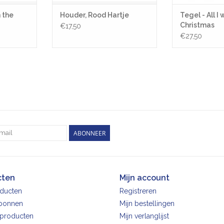
n the
Houder, Rood Hartje
Tegel - All I 
Christmas
€17,50
€27,50
ABONNEER
cten
Mijn account
oducten
Registreren
bonnen
Mijn bestellingen
producten
Mijn verlanglijst