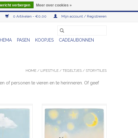
bericht verbergen
Meer over cookies »
0 Artikelen - €0,00
Mijn account / Registreren
HEMA
PASEN
KOOPJES
CADEAUBONNEN
HOME
/
LIFESTYLE
/
TEGELTJES
/
STORYTILES
en of personen te vieren en te herinneren. Of geef
Headspace
Tegel - Loaded with love 2
N WINKELWAGEN
TOEVOEGEN AAN WINKELWAGEN