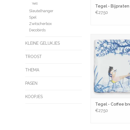
Yett
Tegel - Bijpraten
Sleutelhanger
€27,50
Spel
Zwitscherbox
Decobirds
Tegel - Coffee 
KLEINE GELUKJES
TOEVOEGEN AAN WI
TROOST
THEMA
PASEN
KOOPJES
Tegel - Coffee b
€27,50