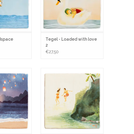
dspace
Tegel - Loaded with love
2
€27,50
ng memories &
Tegel - Durf te springen
shes
TOEVOEGEN AAN WINKELWAGEN
N WINKELWAGEN