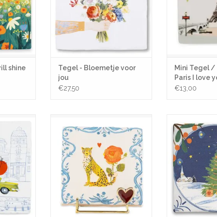
ll shine
Tegel - Bloemetje voor
Mini Tegel /
jou
Paris I love 
€27,50
€13,00
ngen. Ben
Houder, Rood Hartje
Tegel - All I w
TOEVOEGEN AAN WINKELWAGEN
TOEVOEGEN AA
NKELWAGEN