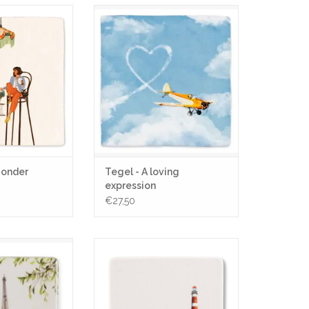
 onder controle
Tegel - A loving expression
N WINKELWAGEN
TOEVOEGEN AAN WINKELWAGEN
s onder
Tegel - A loving
expression
€27,50
eet - Paris I love
Mini Tegel / Magneet - Ziltig zand
6 x 6 cm
van Ameland- 5 x 5 cm
N WINKELWAGEN
TOEVOEGEN AAN WINKELWAGEN