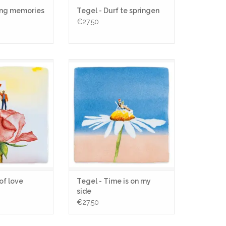
ing memories
Tegel - Durf te springen
€27,50
s voor jou.
Ik heb eindelijk de tijd voor mezelf
ievelingspersoon!
en geniet van elke minuut!
N WINKELWAGEN
TOEVOEGEN AAN WINKELWAGEN
of love
Tegel - Time is on my
side
€27,50