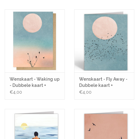
Pasen
Koopjes
Cadeaubonnen
Blog
Wenskaart - Waking up
Wenskaart - Fly Away -
- Dubbele kaart +
Dubbele kaart +
Envelop
Envelop
€4,00
€4,00