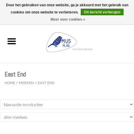
Door het gebruiken van onze website, ga je akkoord met het gebruik van
Wij zijn uitzonderlijk gesloten op Do 13/08
cookies om onze website te verbeteren.
Dit bericht verbergen
0 Artikelen - €0,00
Meer over cookies »
Home
Wenskaarten
Accessoires
East End
Lifestyle
HOME
/
MERKEN
/
EAST END
Kleine gelukjes
Troost
Thema