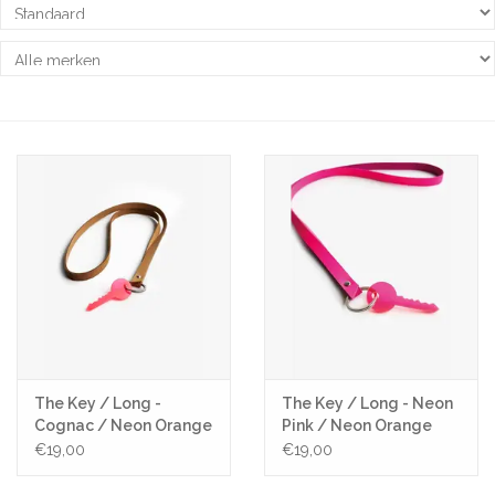
Pasen
Koopjes
Cadeaubonnen
Blog
The Key / Long -
The Key / Long - Neon
Cognac / Neon Orange
Pink / Neon Orange
key
key
€19,00
€19,00