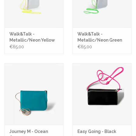
Walk&Talk -
Walk&Talk -
Metallic/Neon Yellow
Metallic/Neon Green
Strap
Strap
€65,00
€65,00
Journey M - Ocean
Easy Going - Black