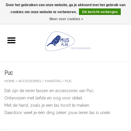
Door het gebruiken van onze website, ga je akkoord met het gebruik van
Wij zijn uitzonderlijk gesloten op Do 06/08 en Do 13/08
cookies om onze website te verbeteren.
Dit bericht verbergen
0 Artikelen - €0,00
Meer over cookies »
Home
Wenskaarten
Accessoires
Puc
Lifestyle
HOME
/
ACCESSOIRES
/
HANDTAS
/
PUC
Dat zijn de leren tassen en accessoires van Puc.
Kleine gelukjes
Ontworpen met liefde en oog voor detail.
Met de hand, zoals je een tas hoort te maken.
Troost
Daardoor weet je één ding zeker: jouw leren tas is uniek.
Thema